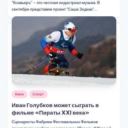
"Ксавьеръ" - это честная индастриал музыка. В
сентябре представим проект "Саша Зодиак"…
Опубликовано
Кино
Спорт
в
Иван Голубков может сыграть в
фильме «Пираты XXI века»
Сценаристы Фабрики Фестивальных Фильмов