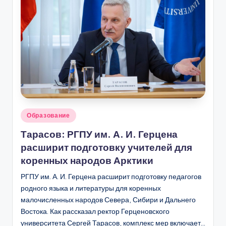
Опубликовано
Образование
в
Тарасов: РГПУ им. А. И. Герцена
расширит подготовку учителей для
коренных народов Арктики
РГПУ им. А. И. Герцена расширит подготовку педагогов
родного языка и литературы для коренных
малочисленных народов Севера, Сибири и Дальнего
Востока. Как рассказал ректор Герценовского
университета Сергей Тарасов, комплекс мер включает…