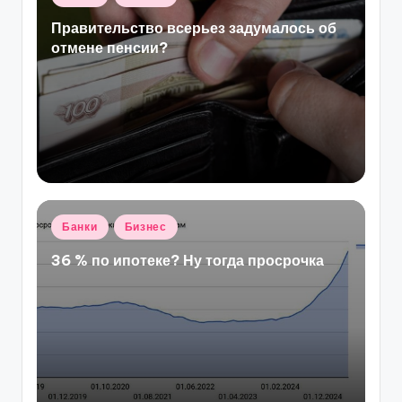
в
Правительство всерьез задумалось об
отмене пенсии?
Опубликовано
Банки
Бизнес
в
36 % по ипотеке? Ну тогда просрочка