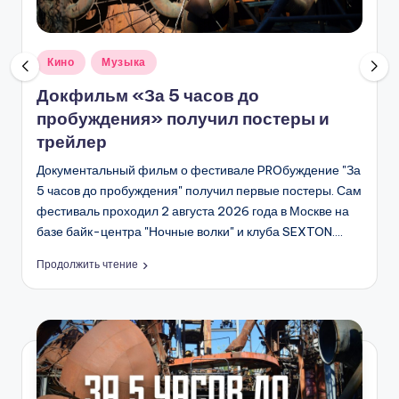
С
К
В
Опубликовано
Кино
Музыка
в
Ы
Докфильм «За 5 часов до
пробуждения» получил постеры и
трейлер
Документальный фильм о фестивале PROбуждение "За
5 часов до пробуждения" получил первые постеры. Сам
фестиваль проходил 2 августа 2026 года в Москве на
базе байк-центра "Ночные волки" и клуба SEXTON.…
Продолжить чтение