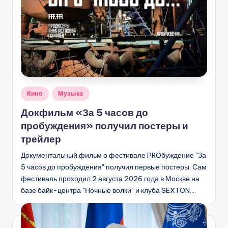
Опубликовано
Кино
Музыка
в
Докфильм «За 5 часов до
пробуждения» получил постеры и
трейлер
Документальный фильм о фестивале PROбуждение "За
5 часов до пробуждения" получил первые постеры. Сам
фестиваль проходил 2 августа 2026 года в Москве на
базе байк-центра "Ночные волки" и клуба SEXTON.…