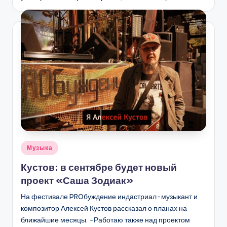
Опубликовано
Музыка
в
Кустов: в сентябре будет новый
проект «Саша Зодиак»
На фестивале PROбуждение индастриал-музыкант и
композитор Алексей Кустов рассказал о планах на
ближайшие месяцы: -Работаю также над проектом