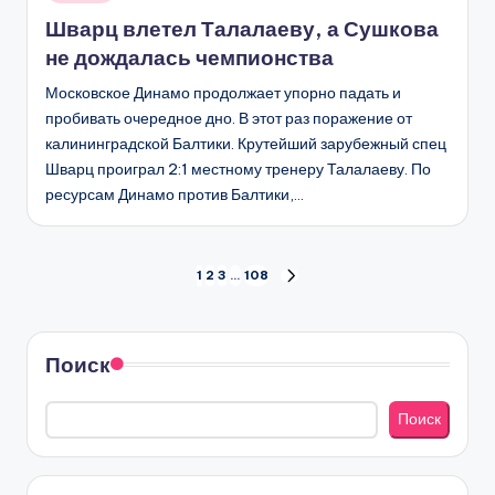
в
Шварц влетел Талалаеву, а Сушкова
не дождалась чемпионства
Московское Динамо продолжает упорно падать и
пробивать очередное дно. В этот раз поражение от
калининградской Балтики. Крутейший зарубежный спец
Шварц проиграл 2:1 местному тренеру Талалаеву. По
ресурсам Динамо против Балтики,…
Пагинация
1
2
3
…
108
СЛЕД.
СТРАНИЦА
записей
Поиск
Поиск