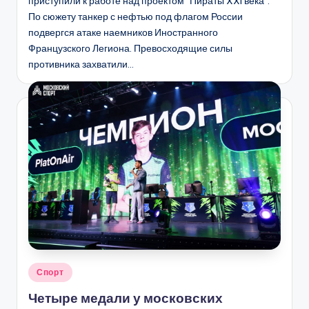
приступили к работе над проектом "Пираты XXI века".
По сюжету танкер с нефтью под флагом России
подвергся атаке наемников Иностранного
Французского Легиона. Превосходящие силы
противника захватили…
Опубликовано
Спорт
в
Четыре медали у московских