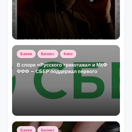
Опубликовано
Банки
Бизнес
Кино
в
В споре «Русского трикотажа» и МКФ
ФФФ — СБЕР поддержал первого
Опубликовано
Банки
Бизнес