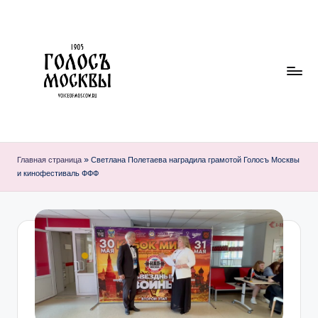
Перейти
к
содержимому
Г
О
Главная страница
»
Светлана Полетаева наградила грамотой Голосъ Москвы
и кинофестиваль ФФФ
Л
О
С
Ъ
М
О