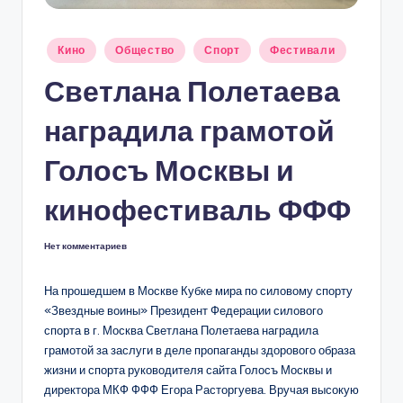
С
К
Опубликовано
Кино
Общество
Спорт
Фестивали
В
в
Светлана Полетаева
Ы
наградила грамотой
Голосъ Москвы и
кинофестиваль ФФФ
Нет комментариев
На прошедшем в Москве Кубке мира по силовому спорту
«Звездные воины» Президент Федерации силового
спорта в г. Москва Светлана Полетаева наградила
грамотой за заслуги в деле пропаганды здорового образа
жизни и спорта руководителя сайта Голосъ Москвы и
директора МКФ ФФФ Егора Расторгуева. Вручая высокую