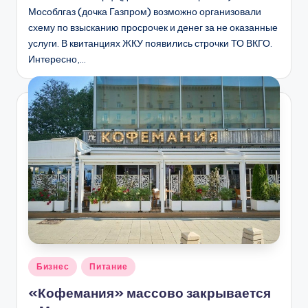
Мособлгаз (дочка Газпром) возможно организовали
схему по взысканию просрочек и денег за не оказанные
услуги. В квитанциях ЖКУ появились строчки ТО ВКГО.
Интересно,…
Опубликовано
Бизнес
Питание
в
«Кофемания» массово закрывается