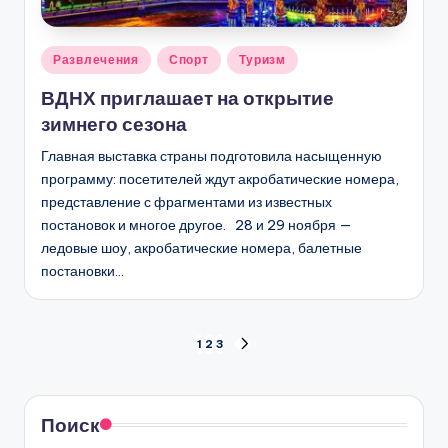
Опубликовано
Развлечения
Спорт
Туризм
в
ВДНХ приглашает на открытие
зимнего сезона
Главная выставка страны подготовила насыщенную
программу: посетителей ждут акробатические номера,
представление с фрагментами из известных
постановок и многое другое. 28 и 29 ноября —
ледовые шоу, акробатические номера, балетные
постановки…
Пагинация
1
2
3
СЛЕД.
СТРАНИЦА
записей
Поиск