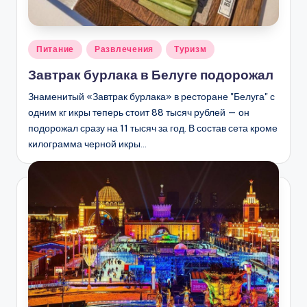
Опубликовано
Питание
Развлечения
Туризм
в
Завтрак бурлака в Белуге подорожал
Знаменитый «Завтрак бурлака» в ресторане "Белуга" с
одним кг икры теперь стоит 88 тысяч рублей — он
подорожал сразу на 11 тысяч за год. В состав сета кроме
килограмма черной икры…