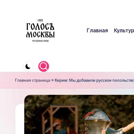
Перейти
к
Главная
Культу
содержимому
Г
О
Главная страница
»
Керим: Мы добавили русское посольств
Л
О
С
Ъ