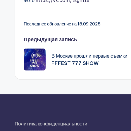
Фото
https://vk.com/tsgritter
Последнее обновление на 15.09.2025
Навигация
Предыдущая запись
записи
В Москве прошли первые съемки
FFFEST 777 SHOW
Политика конфиденциальности