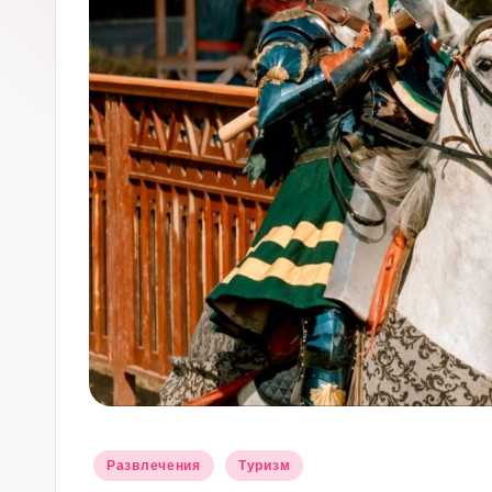
М
О
С
К
В
Ы
Опубликовано
Развлечения
Туризм
в