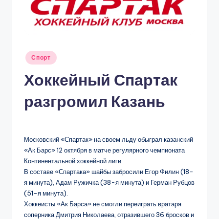
С
К
В
Ы
Опубликовано
Спорт
в
Хоккейный Спартак
разгромил Казань
Московский «Спартак» на своем льду обыграл казанский
«Ак Барс» 12 октября в матче регулярного чемпионата
Континентальной хоккейной лиги.
В составе «Спартака» шайбы забросили Егор Филин (18-
я минута), Адам Ружичка (38-я минута) и Герман Рубцов
(51-я минута).
Хоккеисты «Ак Барса» не смогли переиграть вратаря
соперника Дмитрия Николаева, отразившего 36 бросков и