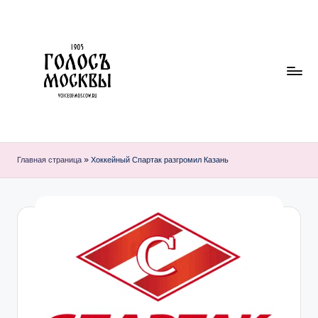
Перейти
к
содержимому
Г
О
Главная страница
»
Хоккейный Спартак разгромил Казань
Л
О
С
Ъ
М
О