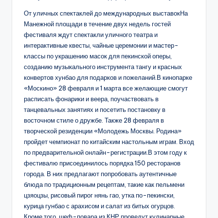
От уличных спектаклей до международных выставокНа
Манежной площади в течение двух недель гостей
фестиваля ждут спектакли уличного театра и
интерактивные квесты, чайные церемонии и мастер-
классы по украшению масок для пекинской оперы,
созданию музыкального инструмента тангу и красных
конвертов хунбао для подарков и пожеланий.В кинопарке
«Москино» 28 февраля и 1 марта все желающие смогут
расписать фонарики и веера, поучаствовать в
танцевальных занятиях и посетить постановку в
восточном стиле о дружбе. Также 28 февраля в
творческой резиденции «Молодежь Москвы. Родина»
пройдет чемпионат по китайским настольным играм. Вход
по предварительной онлайн-регистрации.В этом году к
фестивалю присоединилось порядка 150 ресторанов
города. В них предлагают попробовать аутентичные
блюда по традиционным рецептам, такие как пельмени
цзяоцзы, рисовый пирог нянь гао, утка по-пекински,
курица гунбао с арахисом и салат из битых огурцов.
Кроме того, шеф-повара из КНР проведут кулинарные