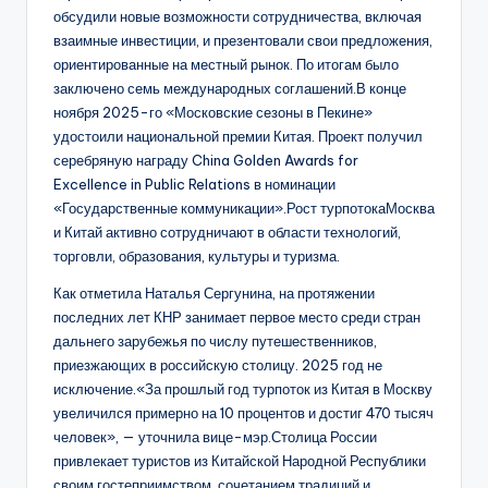
обсудили новые возможности сотрудничества, включая
взаимные инвестиции, и презентовали свои предложения,
ориентированные на местный рынок. По итогам было
заключено семь международных соглашений.В конце
ноября 2025-го «Московские сезоны в Пекине»
удостоили национальной премии Китая. Проект получил
серебряную награду China Golden Awards for
Excellence in Public Relations в номинации
«Государственные коммуникации».Рост турпотокаМосква
и Китай активно сотрудничают в области технологий,
торговли, образования, культуры и туризма.
Как отметила Наталья Сергунина, на протяжении
последних лет КНР занимает первое место среди стран
дальнего зарубежья по числу путешественников,
приезжающих в российскую столицу. 2025 год не
исключение.«За прошлый год турпоток из Китая в Москву
увеличился примерно на 10 процентов и достиг 470 тысяч
человек», — уточнила вице-мэр.Столица России
привлекает туристов из Китайской Народной Республики
своим гостеприимством, сочетанием традиций и