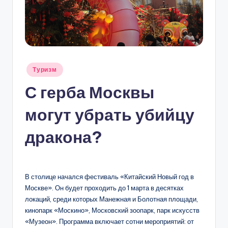
С
К
В
Ы
Опубликовано
Туризм
в
С герба Москвы
могут убрать убийцу
дракона?
В столице начался фестиваль «Китайский Новый год в
Москве». Он будет проходить до 1 марта в десятках
локаций, среди которых Манежная и Болотная площади,
кинопарк «Москино», Московский зоопарк, парк искусств
«Музеон». Программа включает сотни мероприятий: от