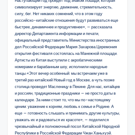
Наступающий год пройдет под знаком лошади, которая
символизирует энергию, движение, стремительность,
силу, бег. Нет никаких сомнений, что в этом году
российско-китайские отношения будут развиваться еще
быстрее, динамичнее и продуктивнее», — рассказала
директор Департамента информации и печати,
официальный представитель Министерства иностранных
дел Российской Федерации Мария Захарова.Церемония
открытия фестиваля состоялась на Манежной площади.
Артисты из Китая выступили с акробатическими
номерами и барабанным шоу, исполнили народные
танцы.«Этот вечер особенный: мы встречаем уже в
третий раз китайский Новый год в Москве, а чуть позже
столица проведет Масленицу в Пекине. Для нас, китайцев
и россиян, традиционные праздники — не просто даты в
календаре. За ними стоит то, что мы по-настоящему
ценим: уважение к корням, любовь к семье и Родине. А
еще — готовность слышать и принимать другие культуры,
уважать их и радоваться их красоте», — поделился
чрезвычайный и полномочный посол Китайской Народной
Республики в Российской Федерации Чжан Ханьхуэй.