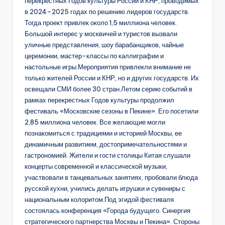
перекрестных Годов культуры России и КНР, проводимых
в 2024–2025 годах по решению лидеров государств.
Тогда проект привлек около 1,5 миллиона человек.
Большой интерес у москвичей и туристов вызвали
уличные представления, шоу барабанщиков, чайные
церемонии, мастер-классы по каллиграфии и
настольные игры.Мероприятия привлекли внимание не
только жителей России и КНР, но и других государств. Их
освещали СМИ более 30 стран.Летом серию событий в
рамках перекрестных Годов культуры продолжил
фестиваль «Московские сезоны в Пекине». Его посетили
2,85 миллиона человек. Все желающие могли
познакомиться с традициями и историей Москвы, ее
динамичным развитием, достопримечательностями и
гастрономией. Жители и гости столицы Китая слушали
концерты современной и классической музыки,
участвовали в танцевальных занятиях, пробовали блюда
русской кухни, учились делать игрушки и сувениры с
национальным колоритом.Под эгидой фестиваля
состоялась конференция «Города будущего. Синергия
стратегического партнерства Москвы и Пекина». Стороны