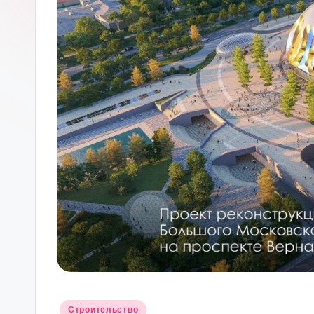
М
О
С
К
В
Ы
Опубликовано
Строительство