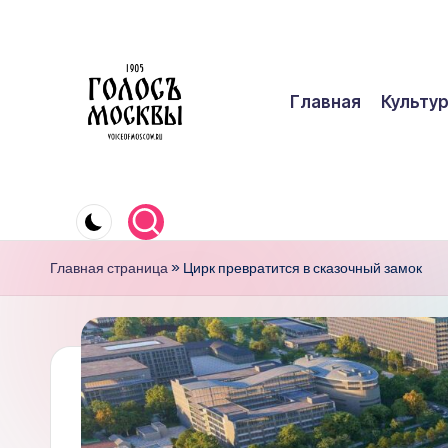
Перейти
к
Главная
Культу
содержимому
Г
О
Главная страница
»
Цирк превратится в сказочный замок
Л
О
С
Ъ