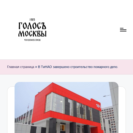
Перейти
к
содержимому
Г
О
Главная страница
»
В ТиНАО завершено строительство пожарного депо.
Л
О
С
Ъ
М
О