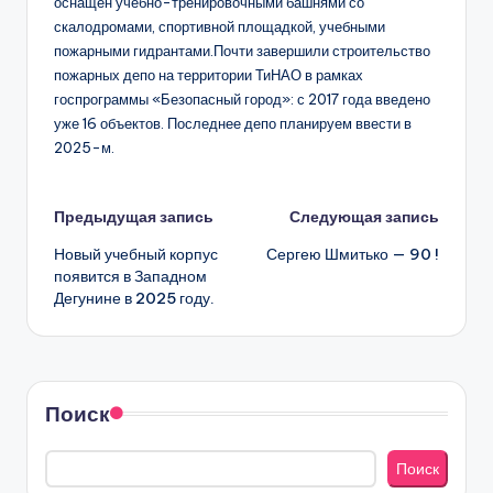
оснащён учебно-тренировочными башнями со
скалодромами, спортивной площадкой, учебными
пожарными гидрантами.Почти завершили строительство
пожарных депо на территории ТиНАО в рамках
госпрограммы «Безопасный город»: с 2017 года введено
уже 16 объектов. Последнее депо планируем ввести в
2025-м.
Навигация
Предыдущая запись
Следующая запись
Новый учебный корпус
Сергею Шмитько — 90 !
записи
появится в Западном
Дегунине в 2025 году.
Поиск
Поиск