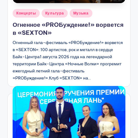
Опубликовано
Концерты
Культура
Музыка
в
Огненное «PROБуждение!» ворвется
в «SEXTON»
Огненный гала-фестиваль «PROБуждение!» ворвется
в «SEXTON»: 100 артистов, рок и металл в сердце
Байк-Центра1 августа 2026 года на легендарной
территории Байк-Центра «Ночные Волки» прогремит
ежегодный летний гала-фестиваль
«PROБуждение!».Клуб «SEXTON» на…