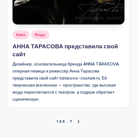
Опубликовано
Кино
Мода
в
АННА ТАРАСОВА представила свой
сайт
Дизайнер, основательница бренда ANNA TARASOVA,
оперная певица и режиссёр Анна Тарасова
представила свой сайт tarasova-couture.ru. Её
творческая вселенная — пространство, где высокая
мода переплетается с театром, а подиум обретает
сценическую…
Пагинация
1
2
3
…
7
СЛЕД.
СТРАНИЦА
записей