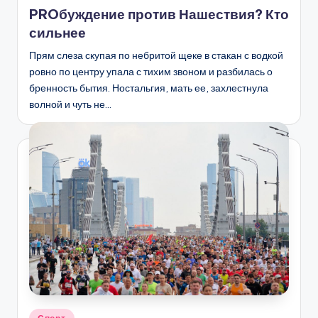
в
PROбуждение против Нашествия? Кто
сильнее
Прям слеза скупая по небритой щеке в стакан с водкой
ровно по центру упала с тихим звоном и разбилась о
бренность бытия. Ностальгия, мать ее, захлестнула
волной и чуть не…
Опубликовано