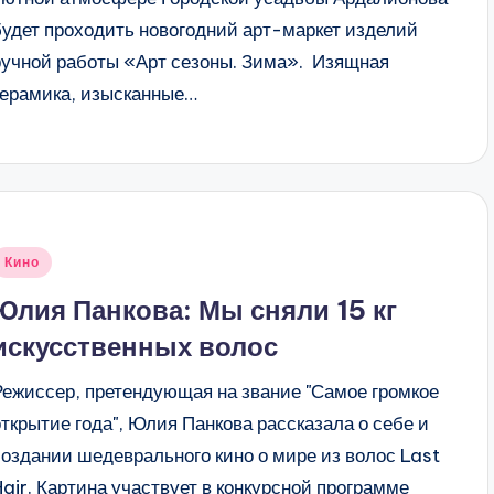
будет проходить новогодний арт-маркет изделий
ручной работы «Арт сезоны. Зима». Изящная
керамика, изысканные…
Опубликовано
Кино
в
Юлия Панкова: Мы сняли 15 кг
искусственных волос
Режиссер, претендующая на звание "Самое громкое
открытие года", Юлия Панкова рассказала о себе и
создании шедеврального кино о мире из волос Last
Hair. Картина участвует в конкурсной программе