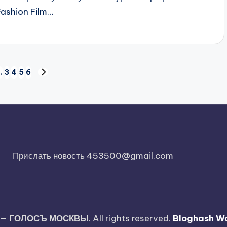
Fashion Film…
…
3
4
5
6
СЛЕД.
ИЦА
СТРАНИЦА
Прислать новость 453500@gmail.com
 —
ГОЛОСЪ МОСКВЫ
. All rights reserved.
Bloghash W