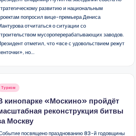
стратегическому развитию и национальным
проектам попросил вице-премьера Дениса
Мантурова отчитаться о ситуации со
строительством мусороперерабатывающих заводов.
Президент отметил, что «все с удовольствием режут
ленточки», но…
Опубликовано
Туризм
в
В кинопарке «Москино» пройдёт
масштабная реконструкция битвы
за Москву
Событие посвящено празднованию 83-й годовщины