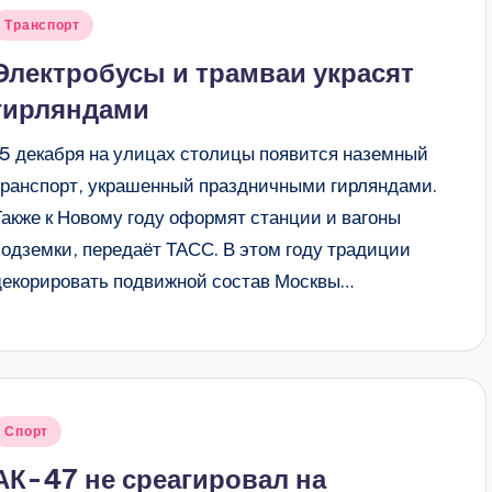
Опубликовано
Транспорт
в
Электробусы и трамваи украсят
гирляндами
15 декабря на улицах столицы появится наземный
транспорт, украшенный праздничными гирляндами.
Также к Новому году оформят станции и вагоны
подземки, передаёт ТАСС. В этом году традиции
декорировать подвижной состав Москвы…
Опубликовано
Спорт
в
АК-47 не среагировал на