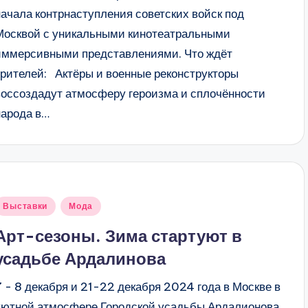
начала контрнаступления советских войск под
Москвой с уникальными кинотеатральными
иммерсивными представлениями. Что ждёт
зрителей: Актёры и военные реконструкторы
воссоздадут атмосферу героизма и сплочённости
народа в…
Опубликовано
Выставки
Мода
в
Арт-сезоны. Зима стартуют в
усадьбе Ардалинова
7 - 8 декабря и 21-22 декабря 2024 года в Москве в
уютной атмосфере Городской усадьбы Ардалионова