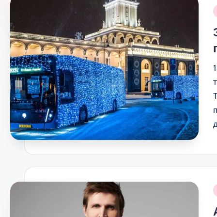
М
О
С
К
В
Ы