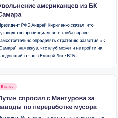
увольнение американцев из БК
Самара
Президент РФБ Андрей Кириленко сказал, что
руководство провинциального клуба вправе
самостоятельно определять стратегию развития БК
"Самара", намекнув, что клуб может и не пройти на
следующий сезон в Единой Лиге ВТБ.…
Опубликовано
Бизнес
в
Путин спросил с Мантурова за
заводы по переработке мусора
Президент Владимир Путин на заседании совета по