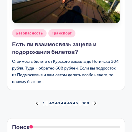
Опубликовано
Безопасность
Транспорт
в
Есть ли взаимосвязь зацепа и
подорожания билетов?
Стоимость билета от Курского вокзала до Ногинска 304
рубля. Туда - обратно 608 рублей. Если вы подросток
из Подмосковья и вам летом делать особо нечего, то
почему бы и не…
Пагинация
1
…
42
43
44
45
46
…
108
ПРЕД.
СЛЕД.
СТРАНИЦА
СТРАНИЦА
записей
Поиск