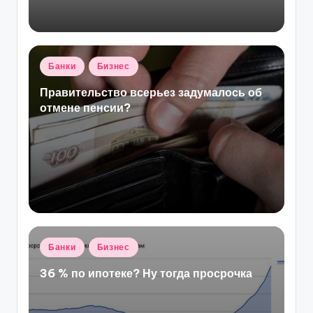
Опубликовано
Банки
Бизнес
в
Правительство всерьез задумалось об
отмене пенсии?
Опубликовано
Банки
Бизнес
в
36 % по ипотеке? Ну тогда просрочка