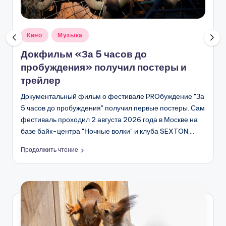
С
К
В
Опубликовано
Кино
Музыка
в
Ы
Докфильм «За 5 часов до
пробуждения» получил постеры и
трейлер
Документальный фильм о фестивале PROбуждение "За
5 часов до пробуждения" получил первые постеры. Сам
фестиваль проходил 2 августа 2026 года в Москве на
базе байк-центра "Ночные волки" и клуба SEXTON.…
Продолжить чтение