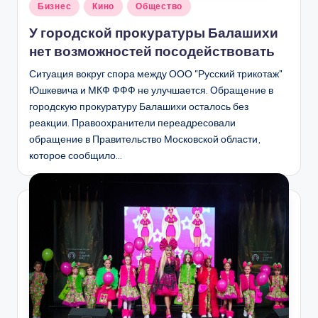
Опубликовано
Бизнес
Кино
Общество
в
У городской прокуратуры Балашихи
нет возможностей посодействовать
Ситуация вокруг спора между ООО "Русский трикотаж"
Юшкевича и МКФ ФФФ не улучшается. Обращение в
городскую прокуратуру Балашихи осталось без
реакции. Правоохранители переадресовали
обращение в Правительство Московской области,
которое сообщило…