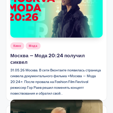
С
К
В
Ы
Опубликовано
Кино
Мода
в
Москва — Мода 20:24 получил
сиквел
31.05.26 Москва. В сети Вконтакте появилась страница
сиквела документального фильма «Москва — Мода
20:24». После провала на Fashion Film Festival
режиссер Гор Раев решил поменять концепт
повествования и обратил свой…