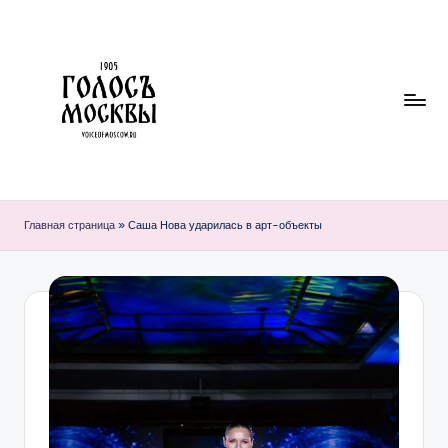
Перейти
к
содержимому
Г
О
Главная страница
»
Саша Нова ударилась в арт-объекты
Л
О
С
Ъ
М
О