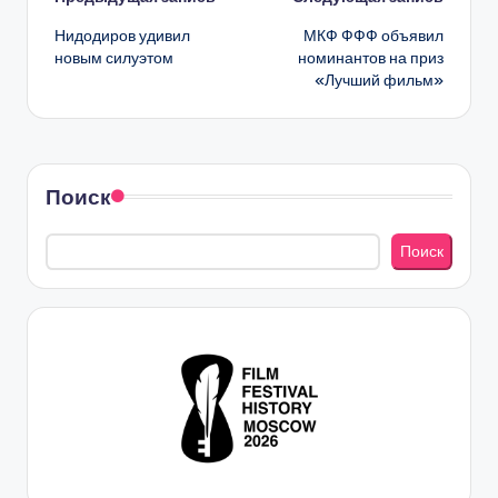
Навигация
Нидодиров удивил
МКФ ФФФ объявил
записи
новым силуэтом
номинантов на приз
«Лучший фильм»
Поиск
Поиск