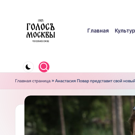
Перейти
к
Главная
Культу
содержимому
Г
О
Главная страница
»
Анастасия Повар представит свой новый
Л
О
С
Ъ