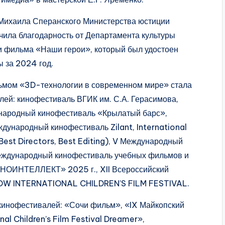
Михаила Сперанского Министерства юстиции
чила благодарность от Департамента культуры
и фильма «Наши герои», который был удостоен
ы за 2024 год.
мом «3D-технологии в современном мире» стала
ей: кинофестиваль ВГИК им. С.А. Герасимова,
народный кинофестиваль «Крылатый барс»,
ународный кинофестиваль Zilant, International
Best Directors, Best Editing), V Международный
ждународный кинофестиваль учебных фильмов и
ИНОИНТЕЛЛЕКТ» 2025 г., XII Всероссийский
SCOW INTERNATIONAL CHILDREN’S FILM FESTIVAL.
инофестивалей: «Сочи фильм», «IX Майкопский
l Children’s Film Festival Dreamer»,