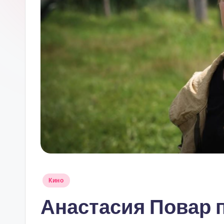
М
О
С
К
В
Ы
Опубликовано
Кино
в
Анастасия Повар 