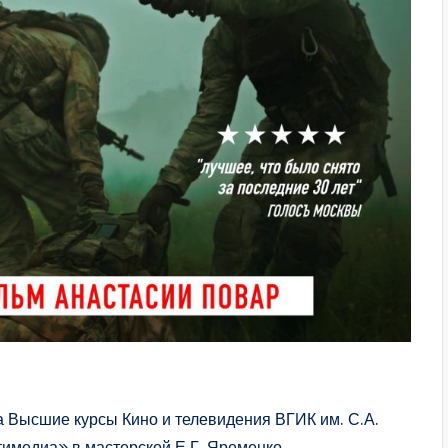
а Высшие курсы Кино и телевидения ВГИК им. С.А.
имедиа» в мастерской Е.Г. Яременко.