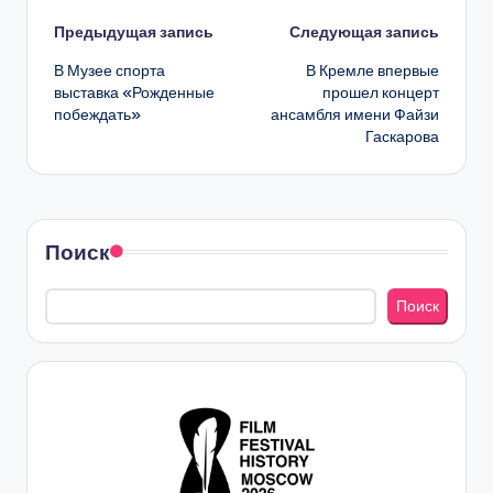
Навигация
Предыдущая запись
Следующая запись
В Музее спорта
В Кремле впервые
записи
выставка «Рожденные
прошел концерт
побеждать»
ансамбля имени Файзи
Гаскарова
Поиск
Поиск