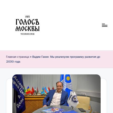
Перейти
к
содержимому
Г
О
Главная страница
»
Вадим Ганин: Мы реализуем программу развития до
2030 года
Л
О
С
Ъ
М
О